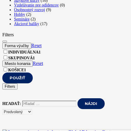
Jazykové kurzy
(10)
Vzdelávanie pre odídencov
(0)
Osobnostný rozvoj
(9)
Hobby
(2)
Semináre
(2)
Akciové balíky
(17)
Filters
Reset
Forma výučby
INDIVIDUÁLNA
1
SKUPINOVÁ
1
Reset
Miesto konania
KOŠICE
1
POUŽIŤ
Filters
HĽADAŤ: