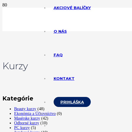
AKCIOVÉ BALÍČKY
ikido
aranžérov kvetov
eshiba
O NÁS
FAQ
Kurzy
KONTAKT
Kategórie
PRIHLÁŠKA
Beauty kurzy
(48)
Ekonómia a Účtovníctvo
(0)
Masérske kurzy
(42)
Odborné kurzy
(10)
PC kurzy
(5)