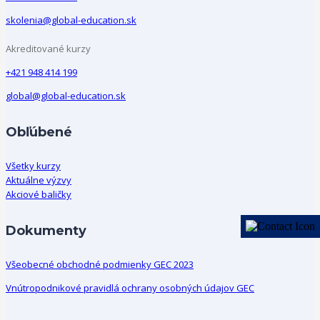
skolenia@global-education.sk
Akreditované kurzy
+421 948 414 199
global@global-education.sk
Obľúbené
Všetky kurzy
Aktuálne výzvy
Akciové baličky
Dokumenty
Všeobecné obchodné podmienky GEC 2023
Vnútropodnikové pravidlá ochrany osobných údajov GEC