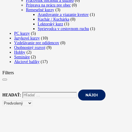
Pracovník obchodu a služieb
(0)
Príprava na prácu pre obec
(0)
Remeselné kurzy
(3)
Aranžovanie a viazanie kvetov
(1)
Kuchár / Kuchárka
(0)
Lektorský kurz
(1)
Sprievodca v cestovnom ruchu
(1)
PC kurzy
(5)
Jazykové kurzy
(10)
Vzdelávanie pre odídencov
(0)
Osobnostný rozvoj
(9)
Hobby
(2)
Semináre
(2)
Akciové balíky
(17)
Filters
HĽADAŤ: