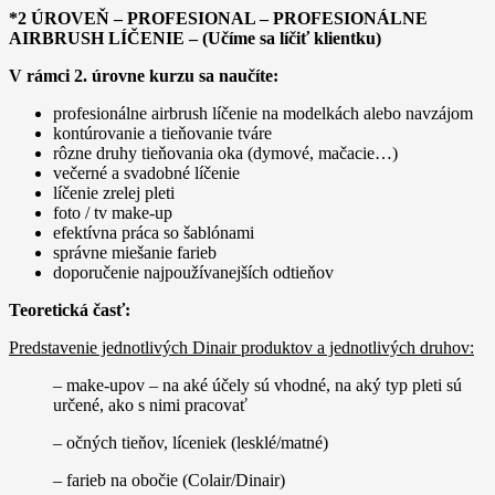
*2 ÚROVEŇ – PROFESIONAL – PROFESIONÁLNE
AIRBRUSH LÍČENIE – (Učíme sa líčiť klientku)
V rámci 2. úrovne kurzu sa naučíte:
profesionálne airbrush líčenie na modelkách alebo navzájom
kontúrovanie a tieňovanie tváre
rôzne druhy tieňovania oka (dymové, mačacie…)
večerné a svadobné líčenie
líčenie zrelej pleti
foto / tv make-up
efektívna práca so šablónami
správne miešanie farieb
doporučenie najpoužívanejších odtieňov
Teoretická časť:
Predstavenie jednotlivých Dinair produktov a jednotlivých druhov:
– make-upov – na aké účely sú vhodné, na aký typ pleti sú
určené, ako s nimi pracovať
– očných tieňov, líceniek (lesklé/matné)
– farieb na obočie (Colair/Dinair)