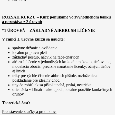
ROZSAH KURZU – Kurz ponúkame vo zvýhodnenom balíku
a pozostáva z 2 úrovní:
*1 ÚROVEŇ – ZÁKLADNÉ AIRBRUSH LÍČENIE
V rámci 1. úrovne kurzu sa naučíte:
správne držanie a ovládanie
ideálnu prípravu pleti
základný postup, nácvik na face-chartoch
airbrush líčenie v jednotlivých krokoch: make-up, tieňovanie,
modelácia obočia, precízne nanášanie lícenky, očných tieňov
aj liniek
triky pre rýchle čistenie airbrush pištole, rozloženie a
poskladanie pre ideálny chod
tipy čo robiť, ak sa pištoľ upchá, prská, nestrieka
orientácia v Dinair make-upoch, ideálne použitie konkrétnych
druhov
Teoretická časť:
Predstavenie značky a produktov.