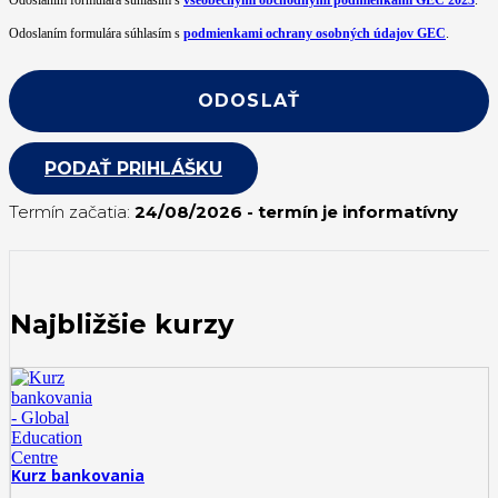
Odoslaním formulára súhlasím s
všeobecnými obchodnými podmienkami GEC 2023
.
Odoslaním formulára súhlasím s
podmienkami ochrany osobných údajov GEC
.
PODAŤ PRIHLÁŠKU
Termín začatia:
24/08/2026
- termín je informatívny
Najbližšie kurzy
Kurz bankovania