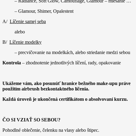
– Radiance, Soft Glow, Camouflage, Glamour – miešanie …
– Glamour, Shimer, Opalestent
A/
Líčenie samej seba
alebo
B/
Líčenie modelky
– precvičovanie na modelkách, alebo striedanie medzi sebou
Kontrola
– zhodnotenie jednotlivých líčení, rady, opakovanie
Ukážeme vám, ako posunúť hranice bežného make-upu práve
použitím airbrush bezkontaktného líčenia.
Každá úroveň je ukončená certifikátom o absolvovaní kurzu.
ČO SI VZIAŤ SO SEBOU?
Pohodlné oblečenie, čelenku na vlasy alebo štipec.