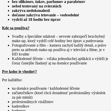
bez silikónov, tukov, parfumov a parabénov
nebol testovaný na zvieratách
zakrýva nedokonalosti
dočasne zakrýva tetovanie – vodeodolné
vydrží až 18 hodín bez úprav
Kde sa používa?
Svadby a špeciálne udalosti – neveste zabezpečí bezchybný
make-up, ktorý vydrží celé hodiny bez úprav a pudrovania
Fotografovanie a film – kamera zachytí každý detail, a práve
preto sa airbrush make-up používa aj v televízii a filme, je v
HD kvalite
Každodenné líčenie – vďaka jednoduchej aplikácii a výdrži je
čoraz častejšie žiadaný aj na domáce používanie
Pre koho je vhodný?
Pre každého:
na domáce používanie / každodenné líčenie
začiatočníkov (ktorí chcú dosiahnuť profesionálny výsledok
za pár minút)
profesionálnych vizážistov
kaderníkov
barberov