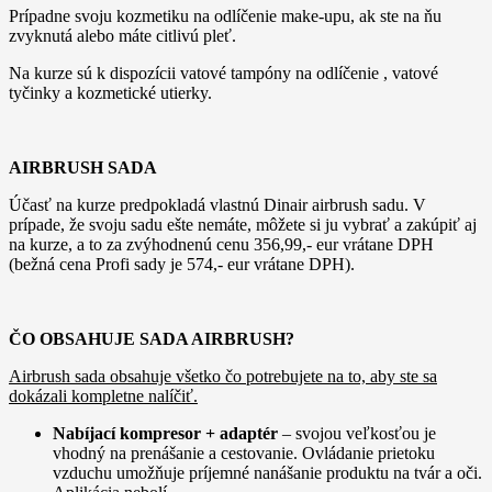
Prípadne svoju kozmetiku na odlíčenie make-upu, ak ste na ňu
zvyknutá alebo máte citlivú pleť.
Na kurze sú k dispozícii vatové tampóny na odlíčenie , vatové
tyčinky a kozmetické utierky.
AIRBRUSH SADA
Účasť na kurze predpokladá vlastnú Dinair airbrush sadu. V
prípade, že svoju sadu ešte nemáte, môžete si ju vybrať a zakúpiť aj
na kurze, a to za zvýhodnenú cenu 356,99,- eur vrátane DPH
(bežná cena Profi sady je 574,- eur vrátane DPH).
ČO OBSAHUJE SADA AIRBRUSH?
Airbrush sada obsahuje všetko čo potrebujete na to, aby ste sa
dokázali kompletne nalíčiť.
Nabíjací kompresor + adaptér
– svojou veľkosťou je
vhodný na prenášanie a cestovanie. Ovládanie prietoku
vzduchu umožňuje príjemné nanášanie produktu na tvár a oči.