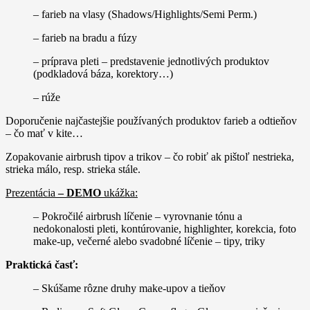
– farieb na vlasy (Shadows/Highlights/Semi Perm.)
– farieb na bradu a fúzy
– príprava pleti – predstavenie jednotlivých produktov
(podkladová báza, korektory…)
– rúže
Doporučenie najčastejšie používaných produktov farieb a odtieňov
– čo mať v kite…
Zopakovanie airbrush tipov a trikov – čo robiť ak pištoľ nestrieka,
strieka málo, resp. strieka stále.
Prezentácia
– DEMO
ukážka:
– Pokročilé airbrush líčenie – vyrovnanie tónu a
nedokonalosti pleti, kontúrovanie, highlighter, korekcia, foto
make-up, večerné alebo svadobné líčenie – tipy, triky
Praktická časť:
– Skúšame rôzne druhy make-upov a tieňov