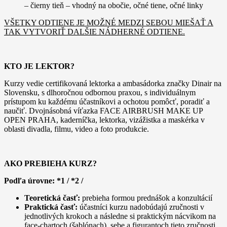
– čierny tieň – vhodný na obočie, očné tiene, očné linky
VŠETKY ODTIENE JE MOŽNÉ MEDZI SEBOU MIEŠAŤ A
TAK VYTVORIŤ DALŠIE NÁDHERNÉ ODTIENE.
KTO JE LEKTOR?
Kurzy vedie certifikovaná lektorka a ambasádorka značky Dinair na
Slovensku, s dlhoročnou odbornou praxou, s individuálnym
prístupom ku každému účastníkovi a ochotou pomôcť, poradiť a
naučiť. Dvojnásobná víťazka FACE AIRBRUSH MAKE UP
OPEN PRAHA, kaderníčka, lektorka, vizážistka a maskérka v
oblasti divadla, filmu, video a foto produkcie.
AKO PREBIEHA KURZ?
Podľa úrovne: *1 / *2 /
Teoretická časť:
prebieha formou prednášok a konzultácií
Praktická časť:
účastníci kurzu nadobúdajú zručnosti v
jednotlivých krokoch a následne si praktickým nácvikom na
face-chartoch (šablónach), sebe a figurantoch tieto zručnosti