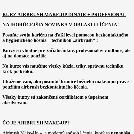
KURZ AIRBRUSH MAKE-UP DINAIR + PROFESIONAL
NAJHORÚCEJŠIA NOVINKA V OBLASTI LÍČENIA !
Posuňte svoju kariéru na ďalší level
pomocou bezkontaktného
a hygienického líčenia
– technikou „airbrush“ !
Kurzy sú vhodné pre začiatočníkov, profesionálov v odbore, ale
aj na domáce použitie.
Na kurze vás naučíme všetky kúzla, triky, správnu techniku
krok po kroku.
Ukážeme vám, ako posunúť hranice bežného make-upu práve
použitím airbrush bezkontaktného líčenia.
Všetky kurzy sú zakončené certifikátom o úspešnom
absolvovaní.
ČO JE AIRBRUSH MAKE-UP?
Airbrush Make-Up – je moderný spôsob líčenia, ktorý sa
nenanáša