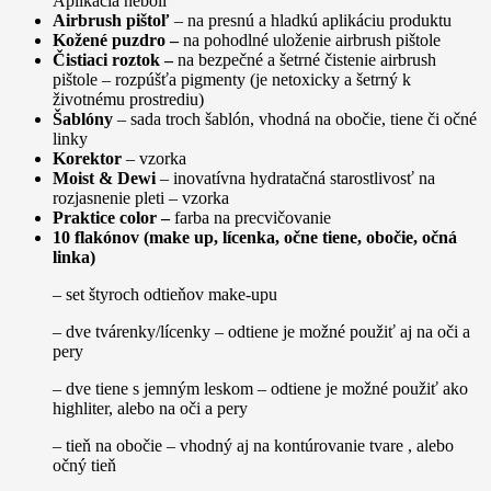
Aplikácia nebolí
Airbrush pištoľ
– na presnú a hladkú aplikáciu produktu
Kožené puzdro –
na pohodlné uloženie airbrush pištole
Čistiaci roztok –
na bezpečné a šetrné čistenie airbrush
pištole – rozpúšťa pigmenty (je netoxicky a šetrný k
životnému prostrediu)
Šablóny
– sada troch šablón, vhodná na obočie, tiene či očné
linky
Korektor
– vzorka
Moist & Dewi
– inovatívna hydratačná starostlivosť na
rozjasnenie pleti – vzorka
Praktice color –
farba na precvičovanie
10 flakónov (make up, lícenka, očne tiene, obočie, očná
linka)
– set štyroch odtieňov make-upu
– dve tvárenky/lícenky – odtiene je možné použiť aj na oči a
pery
– dve tiene s jemným leskom – odtiene je možné použiť ako
highliter, alebo na oči a pery
– tieň na obočie – vhodný aj na kontúrovanie tvare , alebo
očný tieň