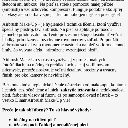
štetcom ani hubkou. Na pleť sa strieka pomocou malej pištole
(airbrush) a vzduchového kompresora. Funguje podobne ako sprej
na vlasy alebo farba v spreji – len omnoho jemnejšie a presnejšie!
Airbrush Make-Up – je hygienická technika líčenia, ktorá využíva
špeciálny prístroj, tzv. airbrush. Na pleť sa aplikuje pomocou
jemného prúdu vzduchu. Tento proces umožňuje dosiahnuť veľmi
hladký, prirodzený a bezchybne rovnomerný vzhľad. Pri použití
airbrushu sa make-up rovnomerne nastrieka na pleť vo forme jemnej
hmly, čo vytvára efekt „prirodzene vyzerajúcej pleti“.
Airbrush Make-Up sa často využíva aj v profesionálnych
fotoštúdiách, na módnych prehliadkach, ale aj vo filmovom
priemysle, pretože poskytuje veľmi detailný, precízny a trvácny
finish, pre oko kamery je neviditeľný.
Bezkontaktné a hygienické líčenie nástrekom od make-upu, kontúr a
líceniek, cez očné tiene a liniek,
zakrytie tetovania
a nedokonalostí
pleti, farbenie vlasov aj fúzov, až po samoopaľovací nástrek – to
všetko Dinair Airbrush Make-Up vie!
Prečo je tak obľúbený? Tu sú hlavné výhody:
ideálny na citlivú pleť
úžasný pocit ľahkej a nenalíčenej pleti