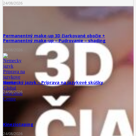
24/08/2026
Permanentný make-up 3D čiarkované obočie +
Permanentný make-up – Pudrovanie – shading
24/08/2026
Nemecký jazyk – Príprava na jazykové skúšky
24/08/2026
Kineziotaping
24/08/2026