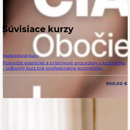
Súvisiace kurzy
Nadstavbové kurzy
Pokročilé estetické a prístrojové procedúry v kozmetike
– odborný kurz pre profesionálne kozmetičky
900,00
€