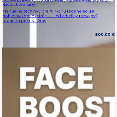
Akciové balíky
,
Akciové balíky Masér/Masérka
,
Masérske kurzy
,
Nadstavbové kurzy
Manuálne techniky pre funkčnú regeneráciu a
pohybovú optimalizáciu – Individuálny rozvojový
program pre masérov
800,00
€