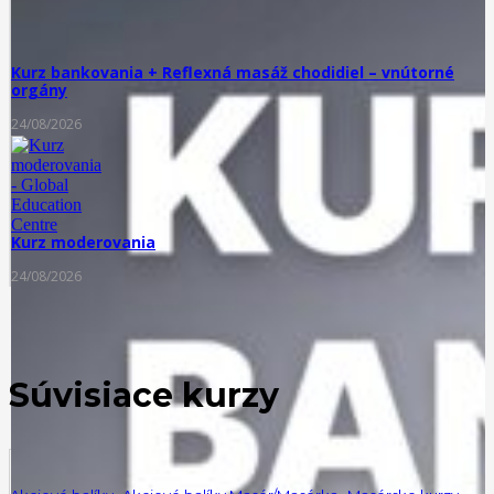
Kurz bankovania + Reflexná masáž chodidiel – vnútorné
orgány
24/08/2026
Kurz moderovania
24/08/2026
Súvisiace kurzy