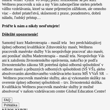
Wellness pracovník u nás a my Vám zabezpečíme nielen priebeh
vášho vzdelávania, ktoré sa stane príjemným zážitkom, ale omnoho
viac – dobré priateľstvá, skúsenosti z praxe, poradenstvo, dobrú
náladu, ľudský prístup…
Príďte k nám a nikdy neoľutujete!
Dôležité upozornenie!
Samotný kurz Maderoterapia – masáž tela bez predchádzajúcej
úplnej odbornej kvalifikácie Zdravotnícky masér, Wellness
pracovník masérske služby Vás neoprávňuje pracovať ako masér,
ani ponúkať službu Maderoterapia – masáž tela. Neoprávňuje Vás
ani k založeniu živnostenského oprávnenia, nakoľko je podľa
živnostenského zákona SR potrebná úplná odborná spôsobilosť v
odbore masér a príbuzných odborných spôsobilosti (SŠ VŠ), alebo
absolvovaním akreditovaného vzdelávacieho kurzu MŠ VVaŠ SR –
Wellness pracovník masérske služby, ako aj vykonaním skúšky na
overenie úplnej odbornej spôsobilosti – tzv. živnostenská skúška.
Kvalifikáciu Wellness pracovník masérske služby je možné
absolvovať v našom vzdelávacom centre Global Education Centre!
FAQ
Prihláška