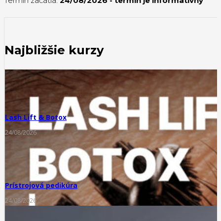
Termín začatia:
24/08/2026
- termín je informatívny
Najbližšie kurzy
Lash Lift & Botox
24/08/2026
Prístrojová pedikúra
24/08/2026