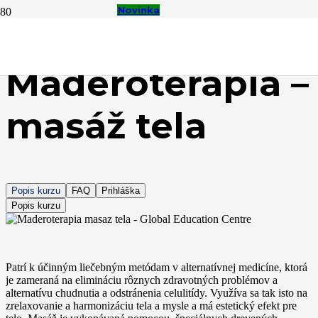
Novinka
Novinka
Novinka
Horúce
Maderoterapia –
masáž tela
Popis kurzu
FAQ
Prihláška
Popis kurzu
Patrí k účinným liečebným metódam v alternatívnej medicíne, ktorá
je zameraná na elimináciu rôznych zdravotných problémov a
alternatívu chudnutia a odstránenia celulitídy. Využíva sa tak isto na
zrelaxovanie a harmonizáciu tela a mysle a má estetický efekt pre