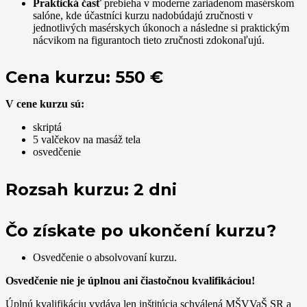
Praktická časť
prebieha v moderne zariadenom masérskom
salóne, kde účastníci kurzu nadobúdajú zručnosti v
jednotlivých masérskych úkonoch a následne si praktickým
nácvikom na figurantoch tieto zručnosti zdokonaľujú.
Cena kurzu:
550 €
V cene kurzu sú:
skriptá
5 valčekov na masáž tela
osvedčenie
Rozsah kurzu: 2 dni
Čo získate po ukončení kurzu?
Osvedčenie o absolvovaní kurzu.
Osvedčenie nie je úplnou ani čiastočnou kvalifikáciou!
Úplnú kvalifikáciu vydáva len inštitúcia schválená MŠVVaŠ SR a