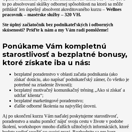
to po absolvovaní skúšky odbornej spôsobilosti na ktorú sa môže
prihlásiť len úspešný absolvent akreditovaného kurzu –
Wellnes
pracovník – masérske služby – 320 VH.
Ste úplný začiatočník bez podnikateľských i odborných
skúseností?
Príďte k nám a my Vám radi pomôžeme!
Ponúkame Vám kompletnú
starostlivosť a bezplatné bonusy,
ktoré získate iba u nás:
bezplatné poradenstvo v oblasti začatia podnikania (ako
získať dotáciu, ako napísať podnikateľský zámer, čo všetko je
potrebné na zriadenie živnosti);
bezplatný motivačný komunikačný tréning „Ako si získať a
udržať klienta“;
bezplatné marketingové poradenstvo;
ďalšie odborné školenia na najvyššej úrovni.
Aj po ukončení kurzu Vám naďalej poskytujeme starostlivosť,
poradenstvo a snahu pomôcť nájsť svoju cestu v živote v podobe
školení, workshopov mnoho ďalších užitočných informáciách, ktoré
budete vedieť využiť vo svojej praxi. Rozhodnite sa pre kurz