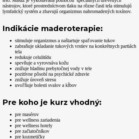
telo. Masáž je vykonávaná pomocou špeciálnych drevených
nástrojov, ktoré prostredníctvom tlaku na rôzne časti tela stimulujú
lymfatický systém a zbavujú organizmus nahromadených toxínov.
Indikácie maderoterapie:
stimuluje organizmus a naštartuje spaľovanie tukov
zabraňuje ukladanie tukových vrstiev na konkrétnych partiách
tela
redukuje celulitídu
spevňuje a vyrovnáva kožu
znižuje hladinu prebytočnej vody v tele
pozitívne pôsobí na psychické zdravie
znižuje úroveň stresu
uvoľňuje bolesti svalov a kĺbov
Pre koho je kurz vhodný:
pre masérov
pre wellness zariadenia
pre wellness hotely
pre začiatočníkov
pre kozmetičky