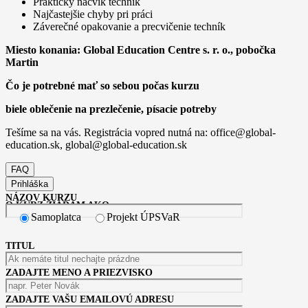
Praktický nácvik techník
Najčastejšie chyby pri práci
Záverečné opakovanie a precvičenie techník
Miesto konania: Global Education Centre s. r. o., pobočka
Martin
Čo je potrebné mať so sebou počas kurzu
biele oblečenie na prezlečenie, písacie potreby
Tešíme sa na vás. Registrácia vopred nutná na: office@global-
education.sk, global@global-education.sk
FAQ
Prihláška
NÁZOV KURZU
O KURZ ŽIADAM AKO:
Samoplatca
Projekt ÚPSVaR
TITUL
ZADAJTE MENO A PRIEZVISKO
ZADAJTE VAŠU EMAILOVÚ ADRESU