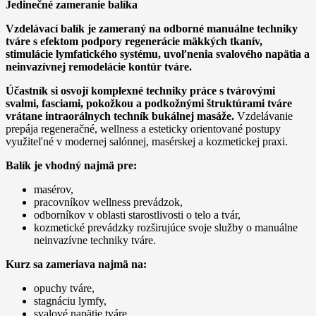
Jedinečné zameranie balíka
Vzdelávací balík je zameraný na odborné manuálne techniky
tváre s efektom podpory regenerácie mäkkých tkanív,
stimulácie lymfatického systému, uvoľnenia svalového napätia a
neinvazívnej remodelácie kontúr tváre.
Účastník si osvojí komplexné techniky práce s tvárovými
svalmi, fasciami, pokožkou a podkožnými štruktúrami tváre
vrátane intraorálnych techník bukálnej masáže.
Vzdelávanie
prepája regeneračné, wellness a esteticky orientované postupy
využiteľné v modernej salónnej, masérskej a kozmetickej praxi.
Balík je vhodný najmä pre:
masérov,
pracovníkov wellness prevádzok,
odborníkov v oblasti starostlivosti o telo a tvár,
kozmetické prevádzky rozširujúce svoje služby o manuálne
neinvazívne techniky tváre.
Kurz sa zameriava najmä na:
opuchy tváre,
stagnáciu lymfy,
svalové napätie tváre,