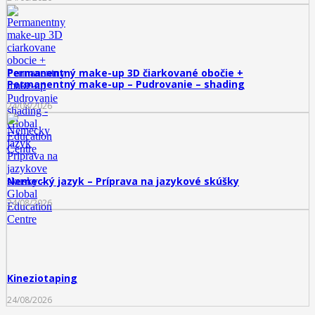
Permanentný make-up 3D čiarkované obočie +
Permanentný make-up – Pudrovanie – shading
24/08/2026
Nemecký jazyk – Príprava na jazykové skúšky
24/08/2026
Kineziotaping
24/08/2026