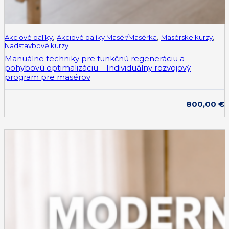
Akciové balíky
,
Akciové balíky Masér/Masérka
,
Masérske kurzy
,
Nadstavbové kurzy
Manuálne techniky pre funkčnú regeneráciu a
pohybovú optimalizáciu – Individuálny rozvojový
program pre masérov
800,00
€