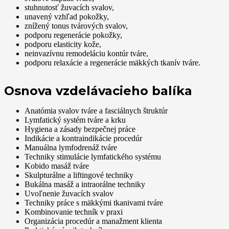
stuhnutosť žuvacích svalov,
unavený vzhľad pokožky,
znížený tonus tvárových svalov,
podporu regenerácie pokožky,
podporu elasticity kože,
neinvazívnu remodeláciu kontúr tváre,
podporu relaxácie a regenerácie mäkkých tkanív tváre.
Osnova vzdelávacieho balíka
Anatómia svalov tváre a fasciálnych štruktúr
Lymfatický systém tváre a krku
Hygiena a zásady bezpečnej práce
Indikácie a kontraindikácie procedúr
Manuálna lymfodrenáž tváre
Techniky stimulácie lymfatického systému
Kobido masáž tváre
Skulpturálne a liftingové techniky
Bukálna masáž a intraorálne techniky
Uvoľnenie žuvacích svalov
Techniky práce s mäkkými tkanivami tváre
Kombinovanie techník v praxi
Organizácia procedúr a manažment klienta