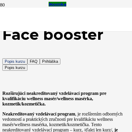
Novinka
Novinka
Novinka
Horúce
Horúce
valifikované kozmetičky
Face booster
Popis kurzu
FAQ
Prihláška
Popis kurzu
Rozširujúci neakreditovaný vzdelávací program pre
kvalifikáciu wellness masér/wellness masérka,
kozmetik/kozmetička.
Neakreditovaný vzdelávací program
, je rozšírením odborných
vedomostí a praktických zručností pre kvalifikáciu wellness
masér/wellness masérka, kozmetik/kozmetička. Tento
neakreditovaný vzdelávací program – kurz, /ďalej len kurz/,
je