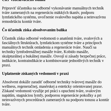
Pripraviť účastníka na odborné vykonávanie manuálnych techník
tváre zameraných na regeneráciu mäkkých tkanív, podporu
lymfatického systému, uvoľnenie svalového napätia a neinvazívnu
remodeláciu kontúr tváre.
Čo účastník získa absolvovaním balíka
Účastník získa odborné vedomosti o anatómii tváre, svalových a
fasciálnych štruktúrach, lymfatickom systéme tváre a princípoch
manuálnych techník omladenia a regenerácie tváre. Naučí sa
techniky lymfodrenážnej masáže tváre, Kobido masáže,
skulpturálnej a bukálnej masáže. Osvojí si zásady bezpečnej práce,
indikácie, kontraindikácie a kombinovanie jednotlivých techník v
praxi.
Uplatnenie získaných vedomostí v praxi
Absolvent dokáže zaradiť odborné techniky tvárovej masáže do
wellness, regeneračnej, masérskej a esteticky orientovanej praxe.
Získané vedomosti využije pri práci s opuchmi tváre, svalovým
napätím, stagnáciou lymfy, podporou regenerácie pokožky a pri
neinvazívnych procedúrach zameraných na podporu tonusu a kontúr
tváre.