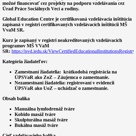
možné financovať cez projekty na podporu vzdelávania cez
Úrad Práce Sociálnych Vecí a rodiny.
Global Education Centre je certifikovaná vzdelávacia inštitúcia
zapísaná v registri certifikovaných vzdelávacích inštitúcii MŠ
VvaM SR.
Kurz je zapísaný v registri neakreditovaných vzdelávacích
programov MŠ VVaM
SR:
https://isvd.iedu.sk/ViewCertifiedEducationalInstitutionsRegi
Kategória žiadateľov:
Zamestnaní žiadatelia: krátkodobá registrácia na
ÚPSVaR ako ZoZ – Záujemca o zamestnanie.
Nezamestnaní žiadatelia: registrovaní v evidencii
ÚPSVaR ako UoZ – uchádzač o zamestnanie.
Obsah balíka
Manuálna lymfodrenáž tváre
Kobido masáž tváre
Skulpturálna masáž tváre
Bukálna masáž tváre
Cieľ vzdelávacieho balíka