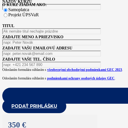
NÁZOV KURZU
O KURZ ŽIADAM AKO:
Samoplatca
Projekt ÚPSVaR
TITUL
ZADAJTE MENO A PRIEZVISKO
ZADAJTE VAŠU EMAILOVÚ ADRESU
ZADAJTE VAŠE TEL. ČÍSLO
Odoslaním formulára súhlasím s
všeobecnými obchodnými podmienkami GEC 2023
.
Odoslaním formulára súhlasím s
podmienkami ochrany osobných údajov GEC
.
PODAŤ PRIHLÁŠKU
350 €