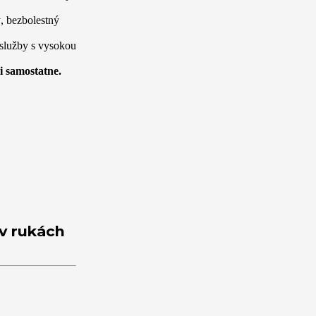
ý, bezbolestný
 služby s vysokou
i samostatne.
 v rukách