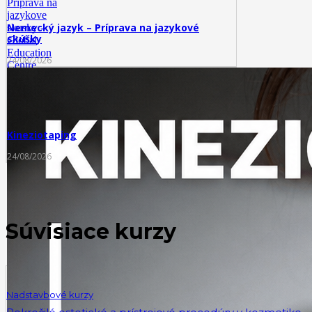
Nemecký jazyk – Príprava na jazykové
skúšky
24/08/2026
Kineziotaping
24/08/2026
Súvisiace kurzy
Nadstavbové kurzy