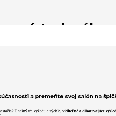
 intenzívny kurz je navrhnutý špeciálne pre
kvalifikované kozmetičky
, ktoré
y prístrojového
súčasnosti a premeňte svoj salón na špič
 nestačia? Dnešný trh vyžaduje
rýchle, viditeľné a dlhotrvajúce výsle
ú.