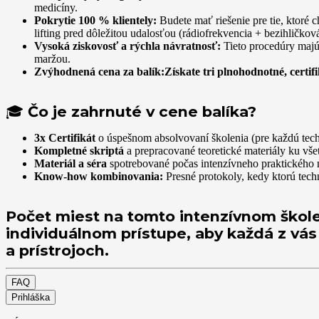
medicíny.
Pokrytie 100 % klientely:
Budete mať riešenie pre tie, ktoré c
lifting pred dôležitou udalosťou (rádiofrekvencia + bezihličkov
Vysoká ziskovosť a rýchla návratnosť:
Tieto procedúry majú
maržou.
Zvýhodnená cena za balík:
Získate tri plnohodnotné, certi
🎓
Čo je zahrnuté v cene balíka?
3x Certifikát
o úspešnom absolvovaní školenia (pre každú tech
Kompletné skriptá
a prepracované teoretické materiály ku vše
Materiál a séra
spotrebované počas intenzívneho praktického
Know-how kombinovania:
Presné protokoly, kedy ktorú techn
Počet miest na tomto intenzívnom školen
individuálnom prístupe, aby každá z vás
a prístrojoch.
FAQ
Prihláška