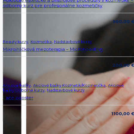
Pokročilé estetické a prístrojové procedúry v kozmetike –
odborný kurz pre profesionálne kozmetičky
900,00
Beauty kurzy
,
Kozmetika
,
Nadstavbové kurzy
Mikroihličková mezoterapia – Microneedling
200,00
Akciové balíky
,
Akciové balíky Kozmetik/Kozmetička
,
Akciové
balíky Odborné kurzy
,
Nadstavbové kurzy
Face booster
1100,00