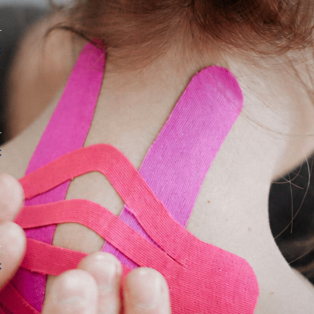
€
€
€