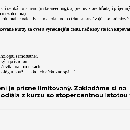
hcú radikálnu zmenu (mikroneedling), aj pre tie, ktoré hľadajú príjemn
á mezoterapia).
 minimálne náklady na materiál, no na trhu sa predávajú ako prémiové
fikované kurzy za oveľa výhodnejšiu cenu, než keby ste ich kupoval
nológiu samostatne).
tkým prístrojom.
 nácviku na modelkách.
ológiu použiť a ako ich efektívne spájať.
í je prísne limitovaný. Zakladáme si na
 odišla z kurzu so stopercentnou istotou