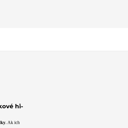
 chcú rozšíriť svoje portfólio o prémiovú službu, zvýšiť svoj kredit a výrazne rá
kové hi-
dky
. Ak ich