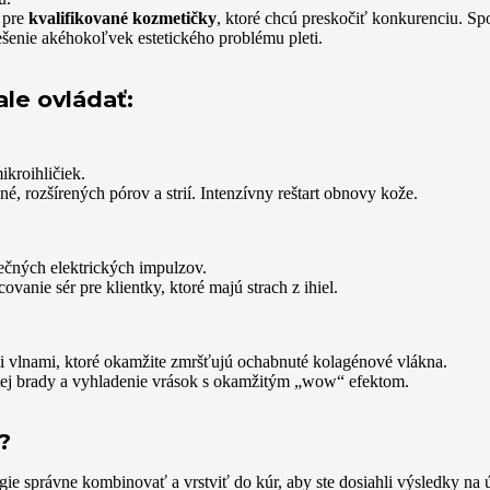
 pre
kvalifikované kozmetičky
, ktoré chcú preskočiť konkurenciu. Spo
ešenie akéhokoľvek estetického problému pleti.
ale ovládať:
kroihličiek.
é, rozšírených pórov a strií. Intenzívny reštart obnovy kože.
čných elektrických impulzov.
anie sér pre klientky, ktoré majú strach z ihiel.
i vlnami, ktoré okamžite zmršťujú ochabnuté kolagénové vlákna.
tej brady a vyhladenie vrások s okamžitým „wow“ efektom.
?
gie správne kombinovať a vrstviť do kúr, aby ste dosiahli výsledky na ú