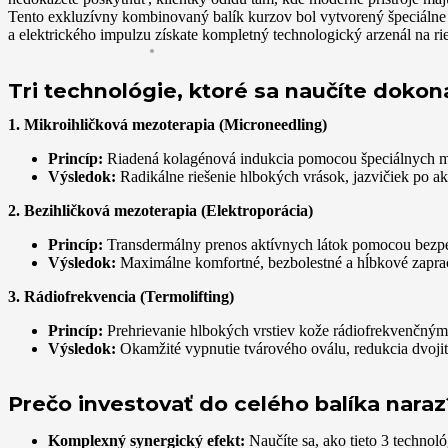
Tento exkluzívny kombinovaný balík kurzov bol vytvorený špeciálne
a elektrického impulzu získate kompletný technologický arzenál na ri
Tri technológie, ktoré sa naučíte dokon
1. Mikroihličková mezoterapia (Microneedling)
Princíp:
Riadená kolagénová indukcia pomocou špeciálnych mi
Výsledok:
Radikálne riešenie hlbokých vrások, jazvičiek po akn
2. Bezihličková mezoterapia (Elektroporácia)
Princíp:
Transdermálny prenos aktívnych látok pomocou bezpe
Výsledok:
Maximálne komfortné, bezbolestné a hĺbkové zapracov
3. Rádiofrekvencia (Termolifting)
Princíp:
Prehrievanie hlbokých vrstiev kože rádiofrekvenčným
Výsledok:
Okamžité vypnutie tvárového oválu, redukcia dvoji
Prečo investovať do celého balíka naraz
Komplexný synergický efekt:
Naučíte sa, ako tieto 3 technoló