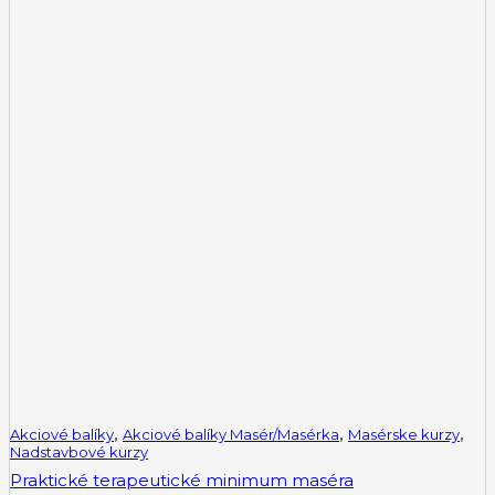
Akciové balíky
,
Akciové balíky Masér/Masérka
,
Masérske kurzy
,
Nadstavbové kurzy
Praktické terapeutické minimum maséra