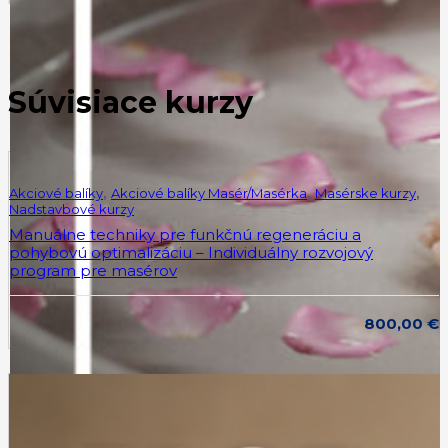
Súvisiace kurzy
Akciové balíky
,
Akciové balíky Masér/Masérka
,
Masérske kurzy
,
Nadstavbové kurzy
Manuálne techniky pre funkčnú regeneráciu a
pohybovú optimalizáciu – Individuálny rozvojový
program pre masérov
800,00
€