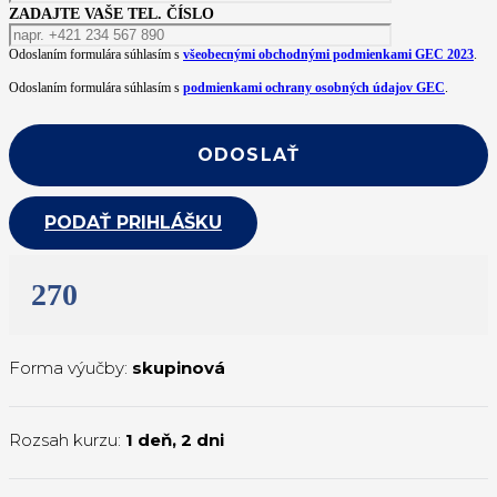
ZADAJTE VAŠE TEL. ČÍSLO
Odoslaním formulára súhlasím s
všeobecnými obchodnými podmienkami GEC 2023
.
Odoslaním formulára súhlasím s
podmienkami ochrany osobných údajov GEC
.
PODAŤ PRIHLÁŠKU
270
Forma výučby:
skupinová
Rozsah kurzu:
1 deň
,
2 dni