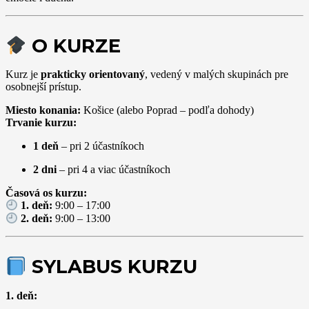
O KURZE
Kurz je
prakticky orientovaný
, vedený v malých skupinách pre
osobnejší prístup.
Miesto konania:
Košice (alebo Poprad – podľa dohody)
Trvanie kurzu:
1 deň
– pri 2 účastníkoch
2 dni
– pri 4 a viac účastníkoch
Časová os kurzu:
1. deň:
9:00 – 17:00
2. deň:
9:00 – 13:00
SYLABUS KURZU
1. deň: