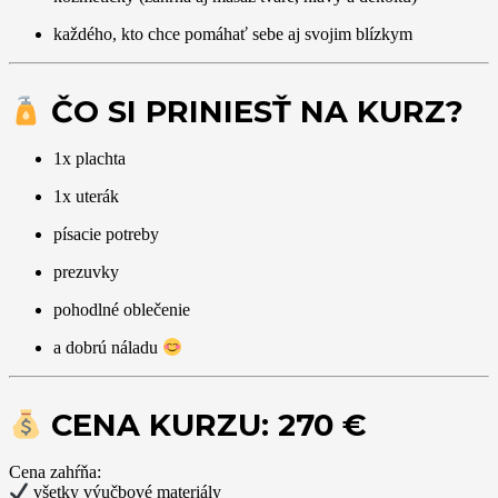
každého, kto chce pomáhať sebe aj svojim blízkym
ČO SI PRINIESŤ NA KURZ?
1x plachta
1x uterák
písacie potreby
prezuvky
pohodlné oblečenie
a dobrú náladu
CENA KURZU: 270 €
Cena zahŕňa:
všetky výučbové materiály