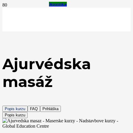
Novinka
Novinka
Novinka
Horúce
Ajurvédska
masáž
Popis kurzu
FAQ
Prihláška
Popis kurzu