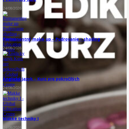
24/08/2026
Permanentný make-up – Pudrovanie – shading
24/08/2026
Anglický jazyk – Kurz pre pokročilých
24/08/2026
Mäkké techniky I
24/08/2026