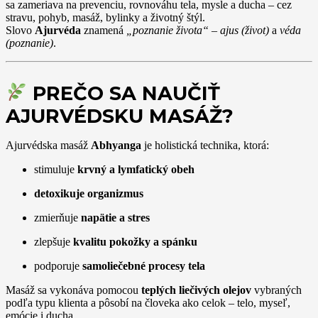
sa zameriava na prevenciu, rovnováhu tela, mysle a ducha – cez
stravu, pohyb, masáž, bylinky a životný štýl.
Slovo
Ajurvéda
znamená
„poznanie života“
–
ajus (život)
a
véda
(poznanie)
.
PREČO SA NAUČIŤ
AJURVÉDSKU MASÁŽ?
Ajurvédska masáž
Abhyanga
je holistická technika, ktorá:
stimuluje
krvný a lymfatický obeh
detoxikuje organizmus
zmierňuje
napätie a stres
zlepšuje
kvalitu pokožky a spánku
podporuje
samoliečebné procesy tela
Masáž sa vykonáva pomocou
teplých liečivých olejov
vybraných
podľa typu klienta a pôsobí na človeka ako celok – telo, myseľ,
emócie i ducha.