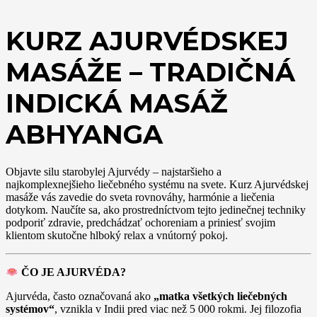
KURZ AJURVÉDSKEJ
MASÁŽE – TRADIČNÁ
INDICKÁ MASÁŽ
ABHYANGA
Objavte silu starobylej Ajurvédy – najstaršieho a
najkomplexnejšieho liečebného systému na svete. Kurz Ajurvédskej
masáže vás zavedie do sveta rovnováhy, harmónie a liečenia
dotykom. Naučíte sa, ako prostredníctvom tejto jedinečnej techniky
podporiť zdravie, predchádzať ochoreniam a priniesť svojim
klientom skutočne hlboký relax a vnútorný pokoj.
ČO JE AJURVÉDA?
Ajurvéda, často označovaná ako
„matka všetkých liečebných
systémov“
, vznikla v Indii pred viac než 5 000 rokmi. Jej filozofia