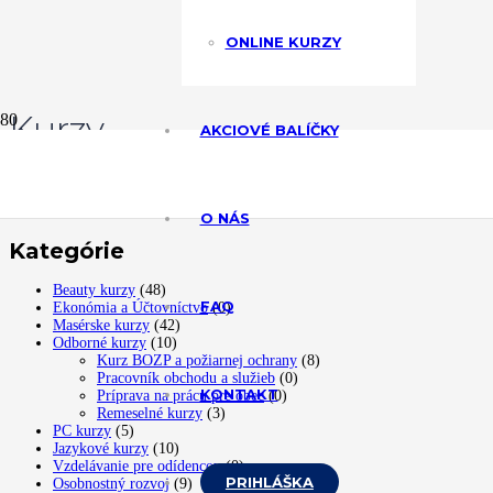
ONLINE KURZY
Kurzy
AKCIOVÉ BALÍČKY
O NÁS
Kategórie
Beauty kurzy
(48)
FAQ
Ekonómia a Účtovníctvo
(0)
Masérske kurzy
(42)
Odborné kurzy
(10)
Kurz BOZP a požiarnej ochrany
(8)
Pracovník obchodu a služieb
(0)
KONTAKT
Príprava na prácu pre obec
(0)
Remeselné kurzy
(3)
PC kurzy
(5)
Jazykové kurzy
(10)
Vzdelávanie pre odídencov
(0)
PRIHLÁŠKA
Osobnostný rozvoj
(9)