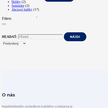
Hobby
(2)
Semináre
(2)
Akciové balíky
(17)
Filters
HĽADAŤ:
O nás
Najdôležitejším výsledkom každého vzdelania je